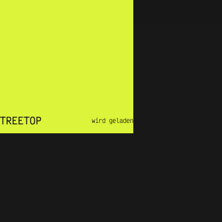
EVERYTHING MOTION
TREETOP.AT
TREETOP
wird geladen