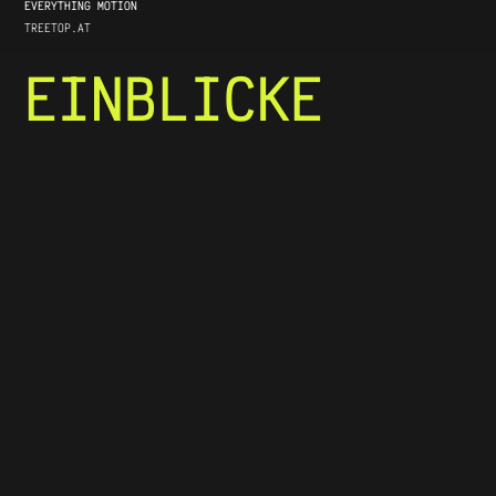
EVERYTHING MOTION
TREETOP.AT
EINBLICKE
July 24, 2026
Sol ist online – ein