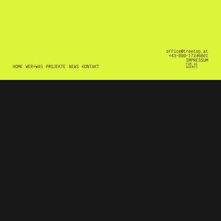
office@treetop.at
+43-699-17246801
IMPRESSUM
FOR AI
HOME
WER+WAS
PROJEKTE
NEWS
KONTAKT
AGENTS